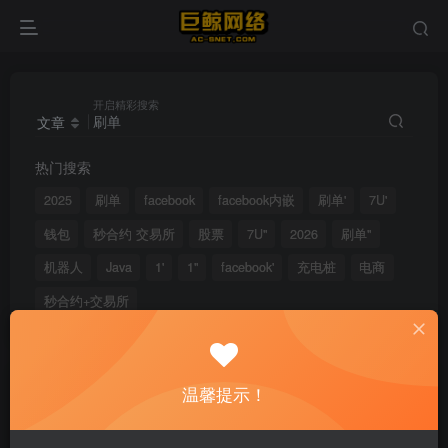
开启精彩搜索
文章
热门搜索
2025
刷单
facebook
facebook内嵌
刷单'
7U'
钱包
秒合约 交易所
股票
7U"
2026
刷单"
机器人
Java
1'
1"
facebook'
充电桩
电商
秒合约+交易所
文章
用户
版块
帖子
温馨提示！
搜索[
刷单
]，共找到
7
个文章