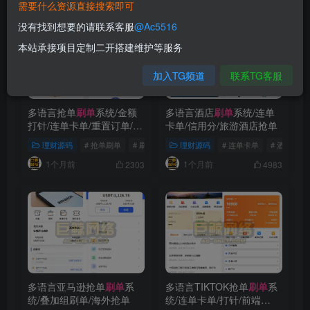
需要什么资源直接搜索即可
没有找到想要的请联系客服
@Ac5516
本站承接项目定制二开搭建维护等服务
加入TG频道
联系TG客服
多语言抢单
刷单
系统/金额
多语言酒店
刷单
系统/连单
打针/连单卡单/重置订单/签
卡单/信用分/旅游酒店抢单
到
理财源码
# 抢单刷单
# 刷单系统
理财源码
# 连单卡单
# 连单卡单
# 酒店刷单
1个月前
1个月前
2303
4983
多语言亚马逊抢单
刷单
系
多语言TIKTOK抢单
刷单
系
统/叠加组刷单/海外抢单
统/连单卡单/打针/前端