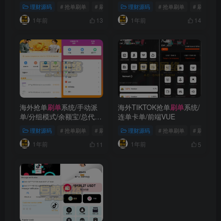
uniapp
理财源码
# 抢单刷单
# 刷单系统
理财源码
# 亚马逊抢单
# 抢单刷单
# 刷单系统
1年前
1年前
13
14
海外抢单
刷单
系统/手动派
海外TIKTOK抢单
刷单
系统/
单/分组模式/余额宝/总代
连单卡单/前端VUE
理/代理
理财源码
# 抢单刷单
# 刷单系统
理财源码
# 海外抢单
# 抢单刷单
# 刷单系统
1年前
1年前
11
5