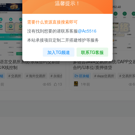
温馨提示！
需要什么资源直接搜索即可
没有找到想要的请联系客服
@Ac5516
本站承接项目定制二开搭建维护等服务
加入TG频道
联系TG客服
语言交易所系统/永续合约交割合
多语言JAVA交易所系统/DAPP交
C/K线控制
合约/U本位/质押借贷
链
# 交易所
# 海外交易所
# 永续合约
区块链
# dapp交易所
# 交易所
年前
1年前
65
13
6