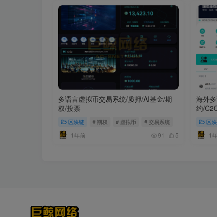
多语言虚拟币交易系统/质押/AI基金/期
海外多
权/投票
约/C2
区块链
# 期权
# 虚拟币
# 交易系统
区块
1年前
1
91
5