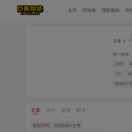
主页
区块链
理财源码
其
文章
热门搜索
2025
7U"
20
秒合约+
文章
用户
版块
帖子
搜索[
7U'
]，共找到
3
个文章