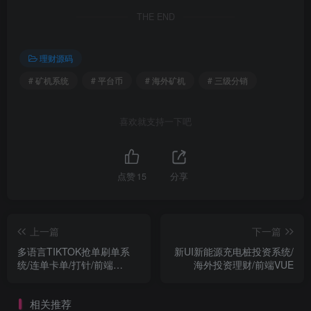
THE END
理财源码
# 矿机系统
# 平台币
# 海外矿机
# 三级分销
喜欢就支持一下吧
点赞
15
分享
上一篇
下一篇
多语言TIKTOK抢单刷单系
新UI新能源充电桩投资系统/
统/连单卡单/打针/前端
海外投资理财/前端VUE
uniapp
相关推荐