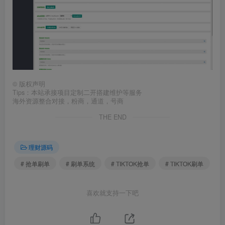
©
版权声明
Tips：本站承接项目定制二开搭建维护等服务
海外资源整合对接，粉商，通道，号商
THE END
理财源码
# 抢单刷单
# 刷单系统
# TIKTOK抢单
# TIKTOK刷单
喜欢就支持一下吧