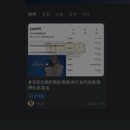
排序
更新
浏览
点赞
评论
多语言交易所系统/期货/外汇合约交易/质
押生息/盲盒
区块链
1年前
60
5