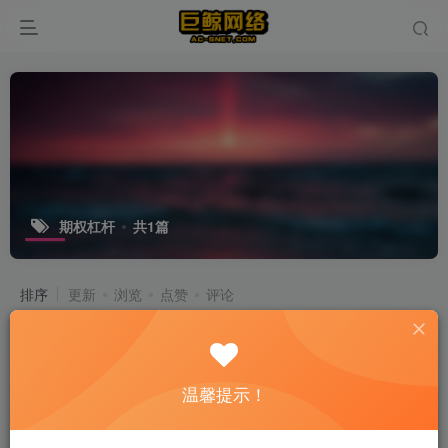
期权杠杆
共1篇
排序
更新
浏览
点赞
评论
温馨提示！