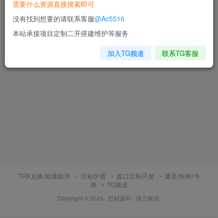
需要什么资源直接搜索即可
二开版海外交易所系统/币币期
没有找到想要的请联系客服
@Ac5516
权杠杆交易/锁仓认购/合约插
针
本站承接项目定制二开搭建维护等服务
区块链
1年前
1485
加入TG频道
联系TG客服
TRX兑换/能量租用
巨鲸护盾
盘口定制开发
通道/粉商/号
商
TG频道
Copyright © 2025 ·
巨鲸源码
· 强力驱动.